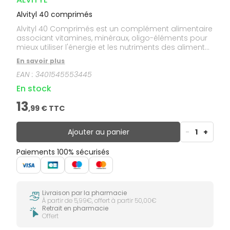
Alvityl 40 comprimés
Alvityl 40 Comprimés est un complément alimentaire
associant vitamines, minéraux, oligo-éléments pour
mieux utiliser l'énergie et les nutriments des aliments
consommés. Arôme chocolat.
En savoir plus
EAN :
3401545553445
En stock
13
,
99
€ TTC
Ajouter au panier
-
1
+
Paiements 100% sécurisés
Livraison par la pharmacie
À partir de 5,99€, offert à partir 50,00€
Retrait en pharmacie
Offert