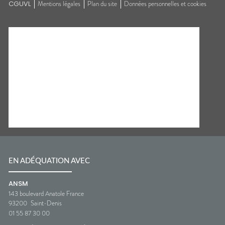
CGUVL
Mentions légales
Plan du site
Données personnelles et cookies
EN ADÉQUATION AVEC
ANSM
143 boulevard Anatole France
93200
Saint-Denis
01 55 87 30 00