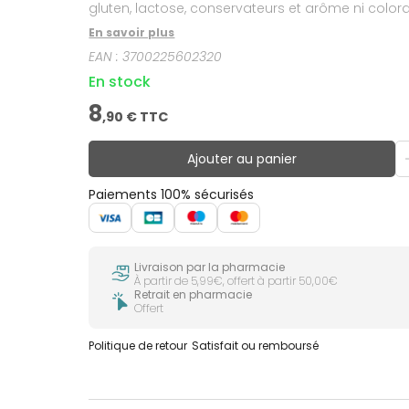
En savoir plus
EAN :
3700225602320
En stock
8
,
90
€ TTC
Ajouter au panier
Paiements 100% sécurisés
Livraison par la pharmacie
À partir de 5,99€, offert à partir 50,00€
Retrait en pharmacie
Offert
Politique de retour
Satisfait ou remboursé