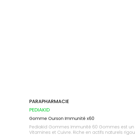
Aliments
DISPOSITIFS
D’ORDONNANCE
Vétérinaire
pharmacie
VISAGE-
INFORMATIONS
Etendre
MÉDICAUX
Compléments
CORPS-
UTILES
alimentaires
CHEVEUX
VOTRE
PHARMACIES
APPLICATION
Dispositifs
Cheveux
DE GARDE
DE SANTÉ
médicaux
Corps
Homme
Solaire
Visage
PARAPHARMACIE
PEDIAKID
Gomme Ourson Immunité x60
Pediakid Gommes Immunité 60 Gommes est un com
Vitamines et Cuivre. Riche en actifs naturels rigoureusement sélectionnés, ce complément alimentaire est préconisé aux changements de saison. Sans gélatine,