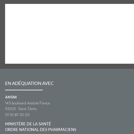
EN ADÉQUATION AVEC
ANSM
143 boulevard Anatole France
93200
Saint-Denis
01 55 87 30 00
MINISTÈRE DE LA SANTÉ
ORDRE NATIONAL DES PHARMACIENS