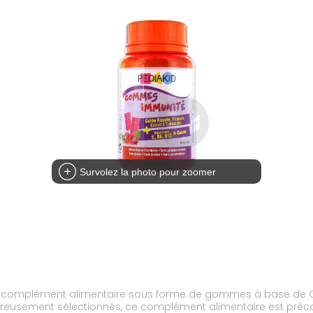
Survolez la photo pour zoomer
plément alimentaire sous forme de gommes à base de Gelée 