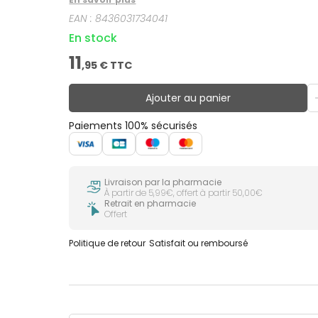
EAN :
8436031734041
En stock
11
,
95
€ TTC
Ajouter au panier
Paiements 100% sécurisés
Livraison par la pharmacie
À partir de 5,99€, offert à partir 50,00€
Retrait en pharmacie
Offert
Politique de retour
Satisfait ou remboursé