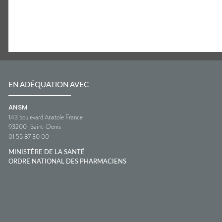
EN ADÉQUATION AVEC
ANSM
143 boulevard Anatole France
93200
Saint-Denis
01 55 87 30 00
MINISTÈRE DE LA SANTÉ
ORDRE NATIONAL DES PHARMACIENS