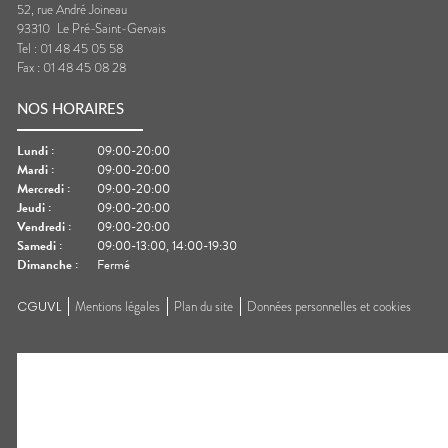
52, rue André Joineau
93310
Le Pré-Saint-Gervais
Tel :
01 48 45 05 58
Fax :
01 48 45 08 28
NOS HORAIRES
Lundi
:
09:00-20:00
Mardi
:
09:00-20:00
Mercredi
:
09:00-20:00
Jeudi
:
09:00-20:00
Vendredi
:
09:00-20:00
Samedi
:
09:00-13:00, 14:00-19:30
Dimanche
:
Fermé
CGUVL
Mentions légales
Plan du site
Données personnelles et cookies