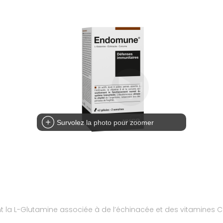
Survolez la photo pour zoomer
t la L-Glutamine associée à de l’échinacée et des vitamines 