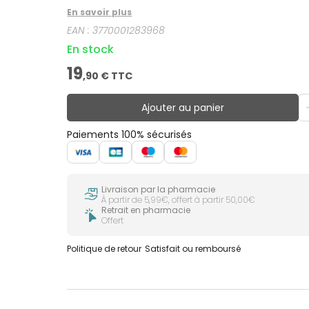
En savoir plus
EAN :
3770001283968
En stock
19
,
90
€ TTC
Ajouter au panier
Paiements 100% sécurisés
Livraison par la pharmacie
À partir de 5,99€, offert à partir 50,00€
Retrait en pharmacie
Offert
Politique de retour
Satisfait ou remboursé