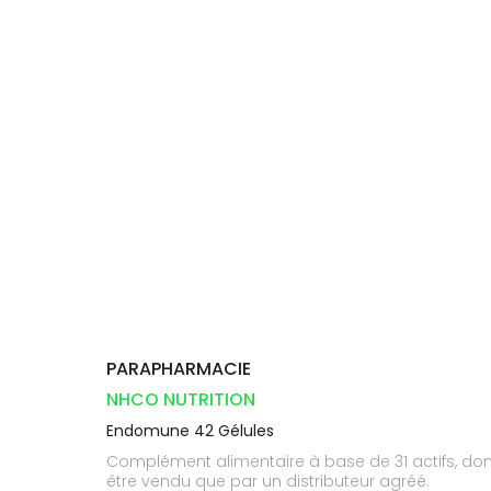
Aliments
DISPOSITIFS
D’ORDONNANCE
Vétérinaire
pharmacie
VISAGE-
INFORMATIONS
Etendre
MÉDICAUX
Compléments
CORPS-
UTILES
alimentaires
CHEVEUX
VOTRE
PHARMACIES
APPLICATION
Dispositifs
Cheveux
DE GARDE
DE SANTÉ
médicaux
Corps
Homme
Solaire
Visage
PARAPHARMACIE
NHCO NUTRITION
Endomune 42 Gélules
Complément alimentaire à base de 31 actifs, don
être vendu que par un distributeur agréé.