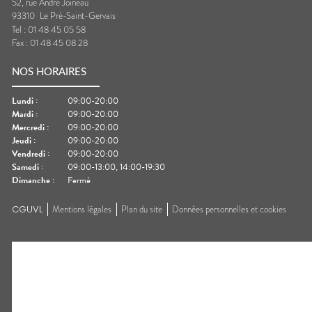
52, rue André Joineau
93310
Le Pré-Saint-Gervais
Tel :
01 48 45 05 58
Fax :
01 48 45 08 28
NOS HORAIRES
Lundi
:
09:00-20:00
Mardi
:
09:00-20:00
Mercredi
:
09:00-20:00
Jeudi
:
09:00-20:00
Vendredi
:
09:00-20:00
Samedi
:
09:00-13:00, 14:00-19:30
Dimanche
:
Fermé
CGUVL
Mentions légales
Plan du site
Données personnelles et cookies