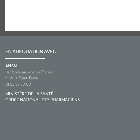
EN ADÉQUATION AVEC
ANSM
143 boulevard Anatole France
93200
Saint-Denis
01 55 87 30 00
MINISTÈRE DE LA SANTÉ
ORDRE NATIONAL DES PHARMACIENS