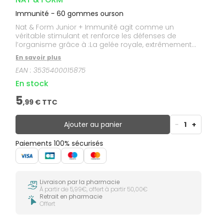
Immunité - 60 gommes ourson
Nat & Form Junior + Immunité agit comme un
véritable stimulant et renforce les défenses de
l’organisme grâce à :La gelée royale, extrêmement
riche en nutriments (protéines, vitamines et
En savoir plus
minéraux). Grâce à cette richesse nutritionnelle, elle
EAN :
3535400015875
apporte la vitalité essentielle et l’énergie nécessaire,
notamment en période automnale ou hivernale, et
En stock
aide à réduire la fatigue. La vitamine C qui contribue
notamment au fonctionnement normal du système
5
,
99
€ TTC
immunitaire et aide à réduire la fatigue.
Ajouter au panier
-
1
+
Paiements 100% sécurisés
Livraison par la pharmacie
À partir de 5,99€, offert à partir 50,00€
Retrait en pharmacie
Offert