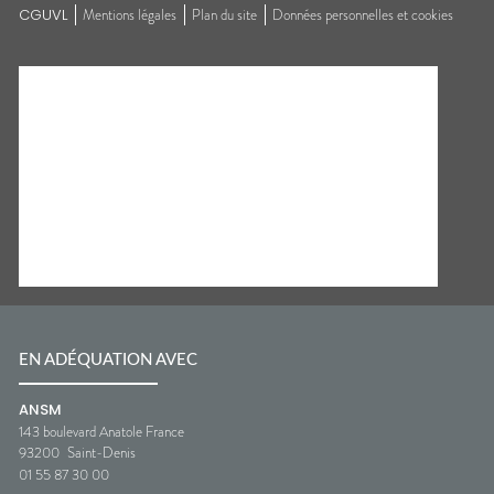
CGUVL
Mentions légales
Plan du site
Données personnelles et cookies
EN ADÉQUATION AVEC
ANSM
143 boulevard Anatole France
93200
Saint-Denis
01 55 87 30 00