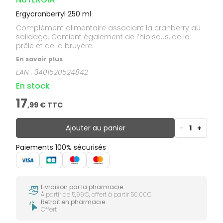
Ergycranberryl 250 ml
Complément alimentaire associant la cranberry au
solidago. Contient également de l’hibiscus, de la
prêle et de la bruyère.
En savoir plus
EAN :
3401520524842
En stock
17
,
99
€ TTC
Ajouter au panier
-
1
+
Paiements 100% sécurisés
Livraison par la pharmacie
À partir de 5,99€, offert à partir 50,00€
Retrait en pharmacie
Offert