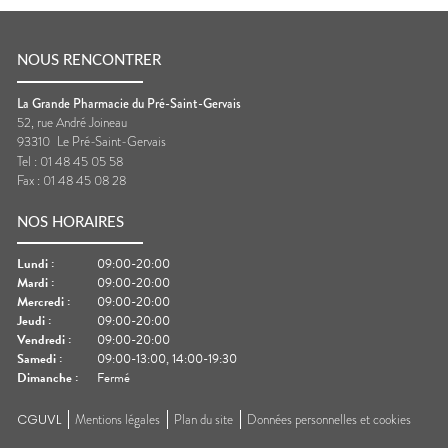
NOUS RENCONTRER
La Grande Pharmacie du Pré-Saint-Gervais
52, rue André Joineau
93310
Le Pré-Saint-Gervais
Tel :
01 48 45 05 58
Fax :
01 48 45 08 28
NOS HORAIRES
Lundi
:
09:00-20:00
Mardi
:
09:00-20:00
Mercredi
:
09:00-20:00
Jeudi
:
09:00-20:00
Vendredi
:
09:00-20:00
Samedi
:
09:00-13:00, 14:00-19:30
Dimanche
:
Fermé
CGUVL
Mentions légales
Plan du site
Données personnelles et cookies