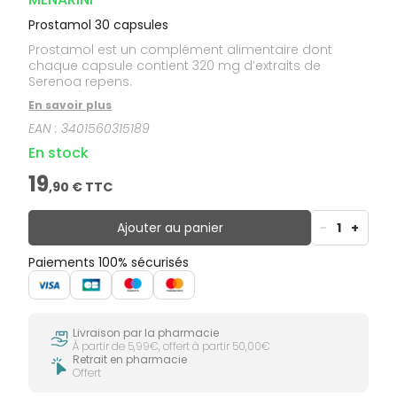
Prostamol 30 capsules
Prostamol est un complément alimentaire dont
chaque capsule contient 320 mg d’extraits de
Serenoa repens.
En savoir plus
EAN :
3401560315189
En stock
19
,
90
€ TTC
Ajouter au panier
-
1
+
Paiements 100% sécurisés
Livraison par la pharmacie
À partir de 5,99€, offert à partir 50,00€
Retrait en pharmacie
Offert