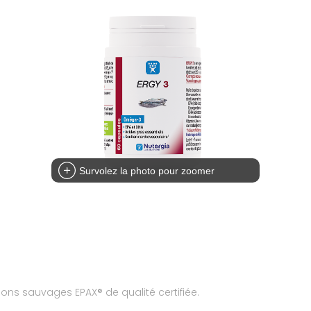
Survolez la photo pour zoomer
ns sauvages EPAX® de qualité certifiée.