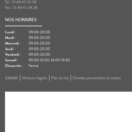
Tel :
01 48 45 05 58
Fax :
01 48 45 08 28
NOS HORAIRES
Lundi
:
09:00-20:00
Mardi
:
09:00-20:00
Mercredi
:
09:00-20:00
Jeudi
:
09:00-20:00
Vendredi
:
09:00-20:00
Samedi
:
09:00-13:00, 14:00-19:30
Dimanche
:
Fermé
CGUVL
Mentions légales
Plan du site
Données personnelles et cookies