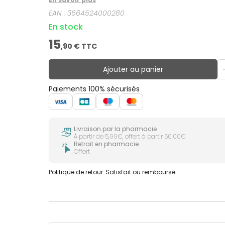
EAN :
3664524000280
En stock
15
,
90
€ TTC
Ajouter au panier
Paiements 100% sécurisés
Livraison par la pharmacie
À partir de 5,99€, offert à partir 50,00€
Retrait en pharmacie
Offert
Politique de retour
Satisfait ou remboursé