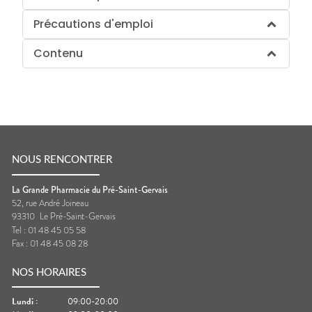
Précautions d'emploi
Contenu
NOUS RENCONTRER
La Grande Pharmacie du Pré-Saint-Gervais
52, rue André Joineau
93310
Le Pré-Saint-Gervais
Tel :
01 48 45 05 58
Fax :
01 48 45 08 28
NOS HORAIRES
Lundi
:
09:00-20:00