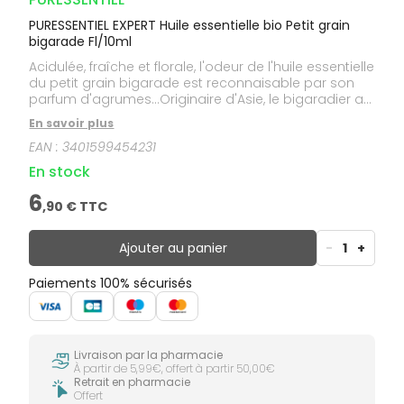
PURESSENTIEL EXPERT Huile essentielle bio Petit grain
bigarade Fl/10ml
Acidulée, fraîche et florale, l'odeur de l'huile essentielle
du petit grain bigarade est reconnaisable par son
parfum d'agrumes...Originaire d'Asie, le bigaradier a
été introduit en Espagne par les Arabes au IXème
En savoir plus
siècle, où il a pris le nom d' "oranger de Séville",
EAN :
3401599454231
même si ses fruits (les bigarades) sont impropres à
la consommation.Aujourd'hui, il est cultivé dans de
En stock
nombreux pays, notamment en Inde, en Chine et au
Paraguay.Cette huile essentielle est HEBBD (Huile
6
,
90
€ TTC
Essentielle Botaniquement et Biochimiquement
Définie).
Ajouter au panier
-
1
+
Paiements 100% sécurisés
Livraison par la pharmacie
À partir de 5,99€, offert à partir 50,00€
Retrait en pharmacie
Offert