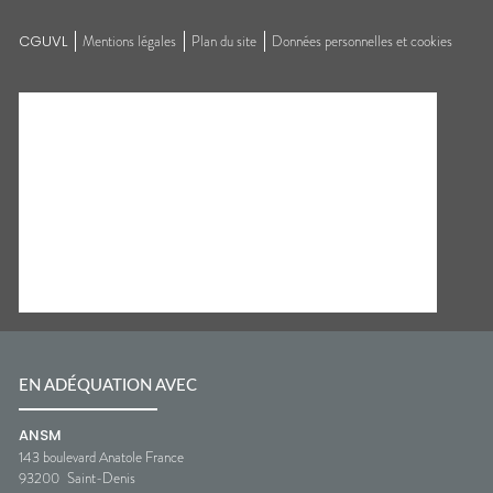
CGUVL
Mentions légales
Plan du site
Données personnelles et cookies
EN ADÉQUATION AVEC
ANSM
143 boulevard Anatole France
93200
Saint-Denis