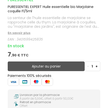
PURESSENTIEL EXPERT Huile essentielle bio Marjolaine
coquille Fl/5ml
La senteur de l'huile essentielle de marjolaine se
rapproche celle du thym. La marjolaine à coquilles,
ou "marjolaine des jardins", est originaire de l'est du
bassin méditerranéen (Chypre, Egypte, Turquie), elle
En savoir plus
supporte les terrains arides et est cultivée jusqu'à
EAN :
3401599425835
2000 mètres d'altitude.Cette huile essentielle est
HEBBD (Huile Essentielle Botaniquement et
En stock
Biochimiquement Définie).
7
,
90
€ TTC
Ajouter au panier
-
1
+
Paiements 100% sécurisés
Livraison par la pharmacie
À partir de 5,99€, offert à partir 50,00€
Retrait en pharmacie
Offert