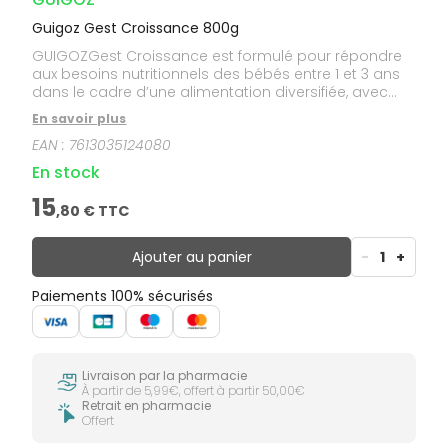
Guigoz Gest Croissance 800g
GUIGOZGest Croissance est formulé pour répondre
aux besoins nutritionnels des bébés entre 1 et 3 ans
dans le cadre d’une alimentation diversifiée, avec
une teneur en protéines réduite : 3,3 fois moins de
En savoir plus
protéines que le lait de vache**. Il a un goût nature et
EAN :
7613035124080
sans sucres ajoutés***, pour de bonnes habitudes
alimentaires. **Par rapport au lait de vache demi-
En stock
écrémé UHT, Ciqual 2017.***Contient des sucres
naturellement présents.
15
,
80
€ TTC
Ajouter au panier
-
1
+
Paiements 100% sécurisés
Livraison par la pharmacie
À partir de 5,99€, offert à partir 50,00€
Retrait en pharmacie
Offert