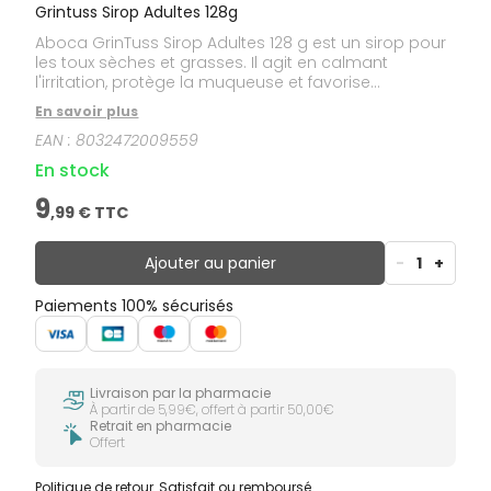
Grintuss Sirop Adultes 128g
Aboca GrinTuss Sirop Adultes 128 g est un sirop pour
les toux sèches et grasses. Il agit en calmant
l'irritation, protège la muqueuse et favorise
l'élimination du mucus.Ce sirop crée un film
En savoir plus
protecteur à "effet barrière" qui calme la toux en
EAN :
8032472009559
protégeant les premières voies respiratoires. Il est
spécialement formulé pour adhérer à la muqueuse
En stock
et en limiter le contact avec les agents externes
irritants.Il développe aussi l'hydratation de la
9
,
99
€ TTC
muqueuse.Il est formulé à base de Miel, Grindélia,
Plantain et Hélichryse.
Ajouter au panier
-
1
+
Paiements 100% sécurisés
Livraison par la pharmacie
À partir de 5,99€, offert à partir 50,00€
Retrait en pharmacie
Offert
Politique de retour
Satisfait ou remboursé