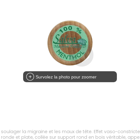
Survolez la photo pour zoomer
soulager la migraine et les maux de tête. Effet vaso-constricte
 ronde et plate, collée sur support rond en bois véritable, ap