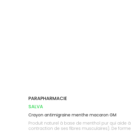
Aliments
DISPOSITIFS
D’ORDONNANCE
Vétérinaire
pharmacie
VISAGE-
INFORMATIONS
Etendre
MÉDICAUX
Compléments
CORPS-
UTILES
alimentaires
CHEVEUX
VOTRE
PHARMACIES
APPLICATION
Dispositifs
Cheveux
DE GARDE
DE SANTÉ
médicaux
Corps
Homme
Solaire
Visage
PARAPHARMACIE
SALVA
Crayon antimigraine menthe macaron GM
Produit naturel à base de menthol pur qui aide à 
contraction de ses fibres musculaires). De forme