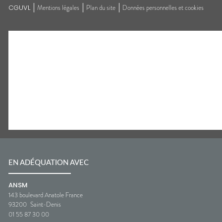
CGUVL
Mentions légales
Plan du site
Données personnelles et cookies
EN ADÉQUATION AVEC
ANSM
143 boulevard Anatole France
93200
Saint-Denis
01 55 87 30 00