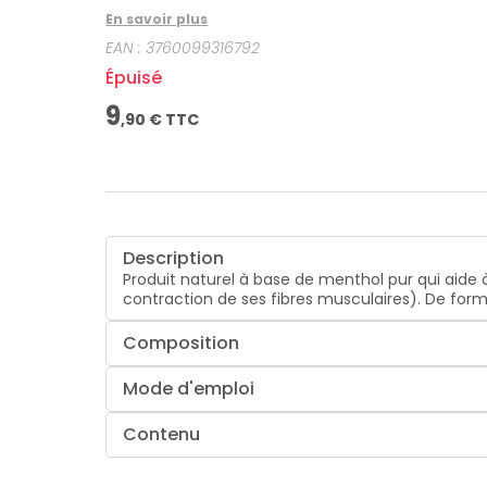
En savoir plus
EAN :
3760099316792
Épuisé
9
,
90
€ TTC
Description
Produit naturel à base de menthol pur qui aide 
contraction de ses fibres musculaires). De form
Composition
Mode d'emploi
Contenu