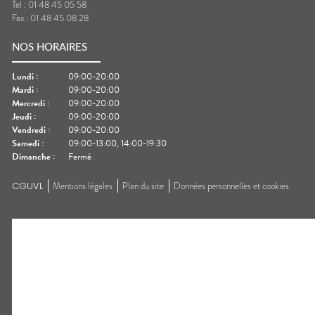
Tel :
01 48 45 05 58
Fax :
01 48 45 08 28
NOS HORAIRES
Lundi
:
09:00-20:00
Mardi
:
09:00-20:00
Mercredi
:
09:00-20:00
Jeudi
:
09:00-20:00
Vendredi
:
09:00-20:00
Samedi
:
09:00-13:00, 14:00-19:30
Dimanche
:
Fermé
CGUVL
Mentions légales
Plan du site
Données personnelles et cookies