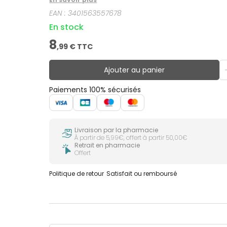
EAN :
3401563557678
En stock
8
,
99
€ TTC
Ajouter au panier
Paiements 100% sécurisés
Livraison par la pharmacie
À partir de 5,99€, offert à partir 50,00€
Retrait en pharmacie
Offert
Politique de retour
Satisfait ou remboursé