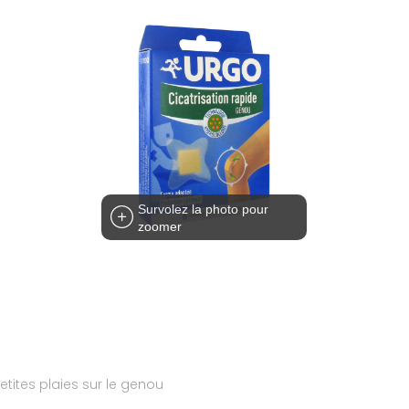
Survolez la photo pour
zoomer
tites plaies sur le genou