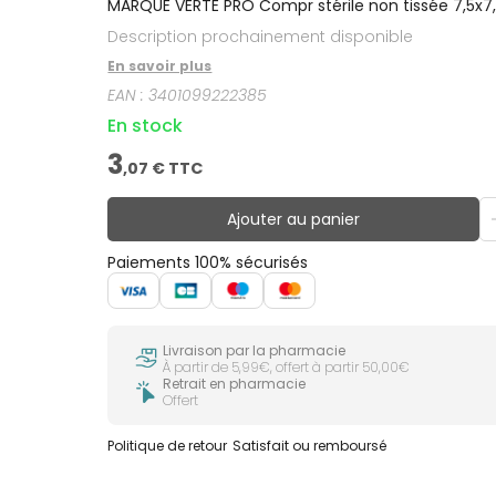
MARQUE VERTE PRO Compr stérile non tissée 7,5x
Description prochainement disponible
En savoir plus
EAN :
3401099222385
En stock
3
,
07
€ TTC
Ajouter au panier
Paiements 100% sécurisés
Livraison par la pharmacie
À partir de 5,99€, offert à partir 50,00€
Retrait en pharmacie
Offert
Politique de retour
Satisfait ou remboursé