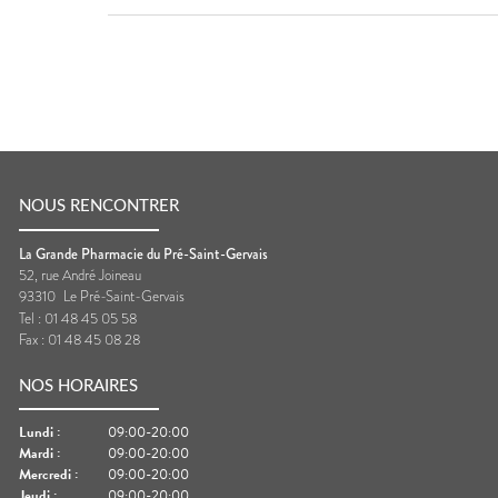
NOUS RENCONTRER
La Grande Pharmacie du Pré-Saint-Gervais
52, rue André Joineau
93310
Le Pré-Saint-Gervais
Tel :
01 48 45 05 58
Fax :
01 48 45 08 28
NOS HORAIRES
Lundi
:
09:00-20:00
Mardi
:
09:00-20:00
Mercredi
:
09:00-20:00
Jeudi
:
09:00-20:00