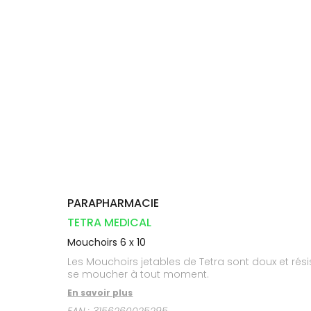
Aliments
DISPOSITIFS
D’ORDONNANCE
Vétérinaire
pharmacie
VISAGE-
INFORMATIONS
Etendre
MÉDICAUX
Compléments
CORPS-
UTILES
alimentaires
CHEVEUX
VOTRE
PHARMACIES
APPLICATION
Dispositifs
Cheveux
DE GARDE
DE SANTÉ
médicaux
Corps
Homme
Solaire
Visage
PARAPHARMACIE
TETRA MEDICAL
Mouchoirs 6 x 10
Les Mouchoirs jetables de Tetra sont doux et ré
se moucher à tout moment.
En savoir plus
EAN :
3156260025295