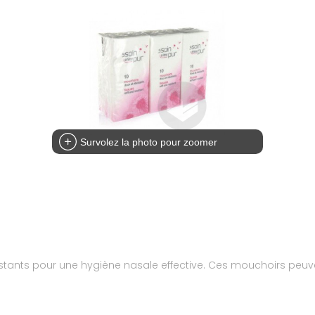
Survolez la photo pour zoomer
sistants pour une hygiène nasale effective. Ces mouchoirs peu