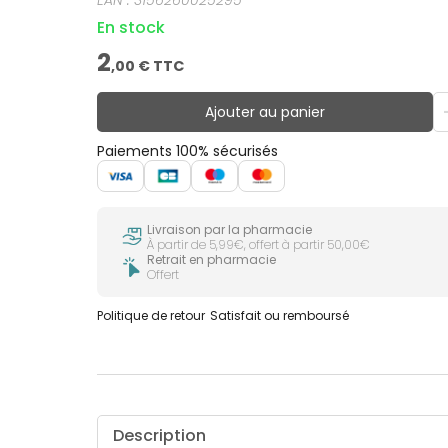
En stock
2
,
00
€ TTC
Ajouter au panier
Paiements 100% sécurisés
Livraison par la pharmacie
À partir de 5,99€, offert à partir 50,00€
Retrait en pharmacie
Offert
Politique de retour
Satisfait ou remboursé
Description