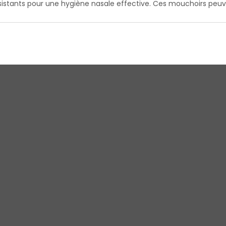
ésistants pour une hygiène nasale effective. Ces mouchoirs peu