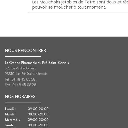
Les Mouchoirs jetables de Tetra sont doux et r
pouvoir se moucher à tout moment.
NOUS RENCONTRER
La Grande Pharmacie du Pré-Saint-Gervais
52, rue André Joineau
93310
Le Pré-Saint-Gervais
Tel :
01 48 45 05 58
Fax :
01 48 45 08 28
NOS HORAIRES
Lundi
:
09:00-20:00
Mardi
:
09:00-20:00
Mercredi
:
09:00-20:00
Jeudi
:
09:00-20:00