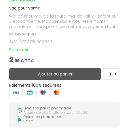
Sac pour vomir
Mal de mer, mal de la route, mal de l’air ? 1 enfant sur
3 est concerné. Indispensable pour les enfants
malades en transport, il permet de voyager en toute
tranquillité.
En savoir plus
EAN :
3700769900029
En stock
2
,
99
€ TTC
Ajouter au panier
-
1
+
Paiements 100% sécurisés
Livraison par la pharmacie
À partir de 5,99€, offert à partir 50,00€
Retrait en pharmacie
Offert