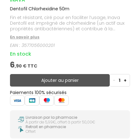
Dentofil Chlorhexidine 50m
Fin et résistant, ciré pour en faciliter l’usage, Inava
Dentofil est imprégné de chlorhexidine (un actif aux
propriétés antibactériennes) et contribue à la
protection contre les caries. Pour procéder au mieux,
En savoir plus
couper 40 centimètres de fil dentaire à l’aide de
EAN :
3577056000201
l’ustensile intégré à son distributeur, enrouler les
extrémités du fil dentaire Inava Dentofil Chlorhexidine
En stock
autour des index, puis l’insérer, tendu, guidé par les
pouces, entre les dents. Non aromatisé, doux pour
6
,
90
€ TTC
les gencives, il est particulièrement recommandé aux
personnes porteuses d’implants ou dont les collets
dentaires sont dénudés.
Ajouter au panier
-
1
+
Paiements 100% sécurisés
Livraison par la pharmacie
À partir de 5,99€, offert à partir 50,00€
Retrait en pharmacie
Offert