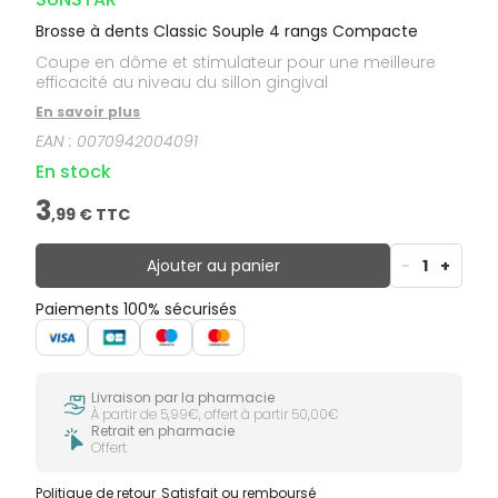
Brosse à dents Classic Souple 4 rangs Compacte
Coupe en dôme et stimulateur pour une meilleure
efficacité au niveau du sillon gingival
En savoir plus
EAN :
0070942004091
En stock
3
,
99
€ TTC
Ajouter au panier
-
1
+
Paiements 100% sécurisés
Livraison par la pharmacie
À partir de 5,99€, offert à partir 50,00€
Retrait en pharmacie
Offert
Politique de retour
Satisfait ou remboursé