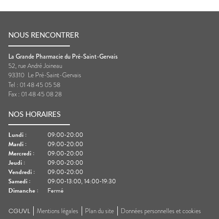
NOUS RENCONTRER
La Grande Pharmacie du Pré-Saint-Gervais
52, rue André Joineau
93310
Le Pré-Saint-Gervais
Tel :
01 48 45 05 58
Fax :
01 48 45 08 28
NOS HORAIRES
Lundi
:
09:00-20:00
Mardi
:
09:00-20:00
Mercredi
:
09:00-20:00
Jeudi
:
09:00-20:00
Vendredi
:
09:00-20:00
Samedi
:
09:00-13:00, 14:00-19:30
Dimanche
:
Fermé
CGUVL
Mentions légales
Plan du site
Données personnelles et cookies