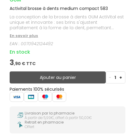
Activital brosse à dents medium compact 583
La conception de la brosse à dents GUM ActiVital est
unique et innovante : ses brins s'ajustent
parfaitement à la forme de la dent, permettant
l'élimination de la plaque même dans les zones
En savoir plus
difficiles d'accès, tels que les espaces interdentaires
EAN :
0070942124492
et le sillon gingival.
En stock
3
,
90
€ TTC
Ajouter au panier
-
1
+
Paiements 100% sécurisés
Livraison par la pharmacie
À partir de 5,99€, offert à partir 50,00€
Retrait en pharmacie
Offert