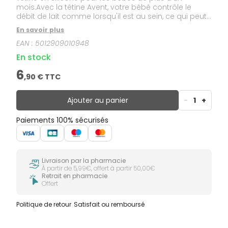
mois.Avec la tétine Avent, votre bébé contrôle le
débit de lait comme lorsqu'il est au sein, ce qui peut
aider à éviter les excès et les régurgitations.Une jupe
En savoir plus
anti-coliques unique et flexible laisse l'air pénétrer
EAN :
5012909010948
dans le biberon pour une tétée naturelle, activée et
maîtrisée par bébé.
En stock
6
,
90
€ TTC
Ajouter au panier
-
1
+
Paiements 100% sécurisés
Livraison par la pharmacie
À partir de 5,99€, offert à partir 50,00€
Retrait en pharmacie
Offert
Politique de retour
Satisfait ou remboursé